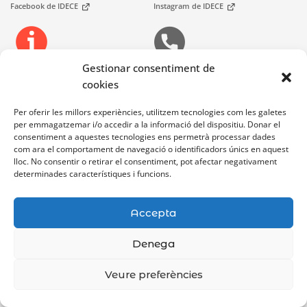
Facebook de IDECE
Instagram de IDECE
Gestionar consentiment de
Telèfons
Oficines d'Atenció Ciutadania
At. Ciutadana
cookies
Per oferir les millors experiències, utilitzem tecnologies com les galetes
per emmagatzemar i/o accedir a la informació del dispositiu. Donar el
Bústia de contacte
consentiment a aquestes tecnologies ens permetrà processar dades
com ara el comportament de navegació o identificadors únics en aquest
lloc. No consentir o retirar el consentiment, pot afectar negativament
determinades característiques i funcions.
Accepta
Denega
Avís legal
Accessibilitat
Mapa Web
Veure preferències