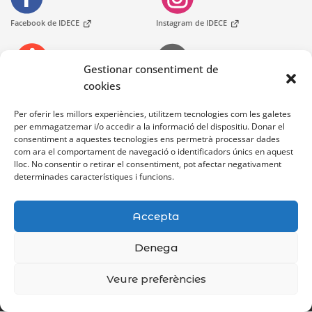
Facebook de IDECE
Instagram de IDECE
Gestionar consentiment de
cookies
Telèfons
Oficines d'Atenció Ciutadania
At. Ciutadana
Per oferir les millors experiències, utilitzem tecnologies com les galetes
per emmagatzemar i/o accedir a la informació del dispositiu. Donar el
consentiment a aquestes tecnologies ens permetrà processar dades
Bústia de contacte
com ara el comportament de navegació o identificadors únics en aquest
lloc. No consentir o retirar el consentiment, pot afectar negativament
determinades característiques i funcions.
Accepta
Denega
Avís legal
Accessibilitat
Mapa Web
Veure preferències