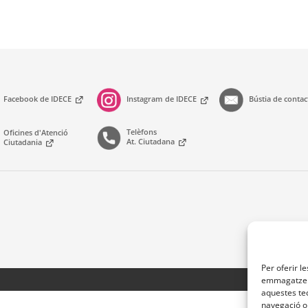
Facebook de IDECE
Instagram de IDECE
Bústia de conta
Telèfons
Oficines d'Atenció
At. Ciutadana
Ciutadania
Per oferir l
emmagatzema
aquestes te
navegació o 