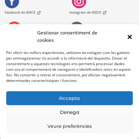
Facebook de IDECE
Instagram de IDECE
Gestionar consentiment de
cookies
Telèfons
Oficines d'Atenció Ciutadania
At. Ciutadana
Per oferir les millors experiències, utilitzem tecnologies com les galetes
per emmagatzemar i/o accedir a la informació del dispositiu. Donar el
consentiment a aquestes tecnologies ens permetrà processar dades
Bústia de contacte
com ara el comportament de navegació o identificadors únics en aquest
lloc. No consentir o retirar el consentiment, pot afectar negativament
determinades característiques i funcions.
Accepta
Denega
Avís legal
Accessibilitat
Mapa Web
Veure preferències