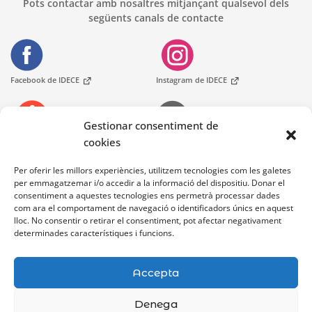
Pots contactar amb nosaltres mitjançant qualsevol dels
següents canals de contacte
Facebook de IDECE
Instagram de IDECE
Gestionar consentiment de
cookies
Telèfons
Oficines d'Atenció Ciutadania
At. Ciutadana
Per oferir les millors experiències, utilitzem tecnologies com les galetes
per emmagatzemar i/o accedir a la informació del dispositiu. Donar el
consentiment a aquestes tecnologies ens permetrà processar dades
Bústia de contacte
com ara el comportament de navegació o identificadors únics en aquest
lloc. No consentir o retirar el consentiment, pot afectar negativament
determinades característiques i funcions.
Accepta
Denega