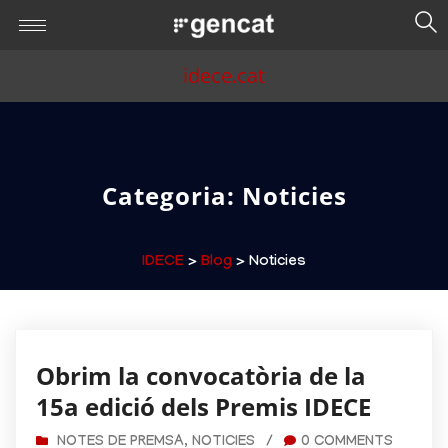
idece.cat
Categoria:
Noticies
IDECE
>
Blog
> Noticies
Obrim la convocatòria de la
15a edició dels Premis IDECE
NOTES DE PREMSA
,
NOTICIES
/
0 COMMENTS