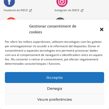
Facebook de IDECE
Instagram de IDECE
Gestionar consentiment de
cookies
Telèfons
Oficines d'Atenció Ciutadania
At. Ciutadana
Per oferir les millors experiències, utilitzem tecnologies com les galetes
per emmagatzemar i/o accedir a la informació del dispositiu. Donar el
consentiment a aquestes tecnologies ens permetrà processar dades
Bústia de contacte
com ara el comportament de navegació o identificadors únics en aquest
lloc. No consentir o retirar el consentiment, pot afectar negativament
determinades característiques i funcions.
Accepta
Denega
Avís legal
Accessibilitat
Mapa Web
Veure preferències