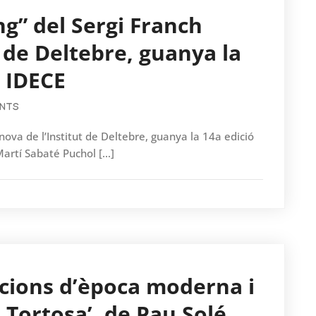
ang” del Sergi Franch
 de Deltebre, guanya la
s IDECE
NTS
anova de l’Institut de Deltebre, guanya la 14a edició
Martí Sabaté Puchol […]
icacions d’època moderna i
e Tortosa’, de Pau Solé