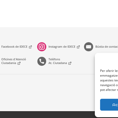
Facebook de IDECE
Instagram de IDECE
Bústia de conta
Telèfons
Oficines d'Atenció
At. Ciutadana
Ciutadania
Per oferir l
emmagatzema
aquestes te
navegació o 
pot afectar 
Ac