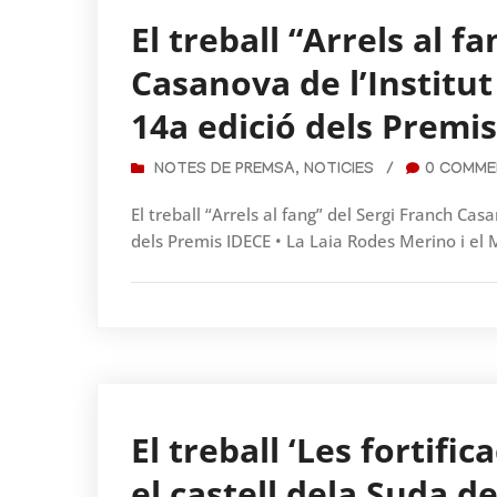
El treball “Arrels al f
Casanova de l’Institut
14a edició dels Premi
NOTES DE PREMSA
,
NOTICIES
/
0 COMME
El treball “Arrels al fang” del Sergi Franch Cas
dels Premis IDECE • La Laia Rodes Merino i el 
El treball ‘Les fortif
el castell dela Suda d