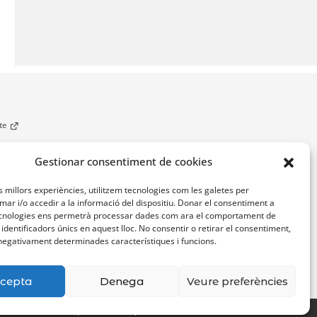
cte
Gestionar consentiment de cookies
es millors experiències, utilitzem tecnologies com les galetes per
r i/o accedir a la informació del dispositiu. Donar el consentiment a
cnologies ens permetrà processar dades com ara el comportament de
identificadors únics en aquest lloc. No consentir o retirar el consentiment,
negativament determinades característiques i funcions.
cepta
Denega
Veure preferències
Avís legal
Accessibilitat
Mapa Web