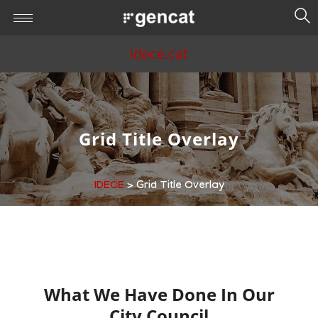
idece.cat
Grid Title Overlay
IDECE
> Grid Title Overlay
What We Have Done In Our
City Council