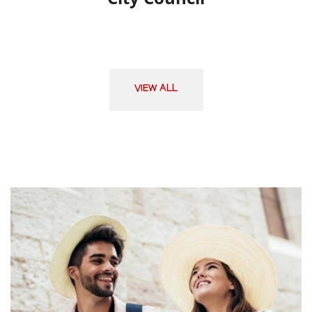
VIEW ALL
[
]
[
]