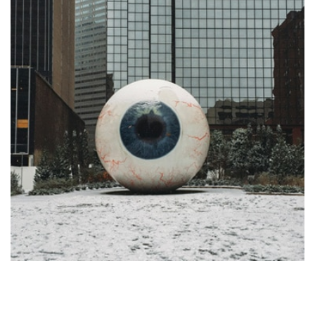
[
]
[
]
[
]