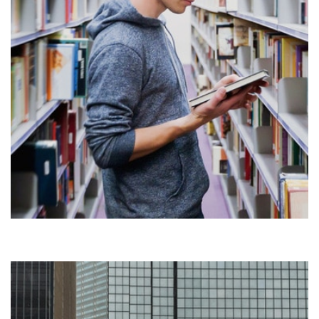
[
]
[
]