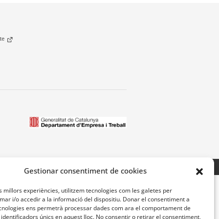
cte
Avís legal
Accessibilitat
Mapa Web
Gestionar consentiment de cookies
es millors experiències, utilitzem tecnologies com les galetes per
r i/o accedir a la informació del dispositiu. Donar el consentiment a
cnologies ens permetrà processar dades com ara el comportament de
identificadors únics en aquest lloc. No consentir o retirar el consentiment,