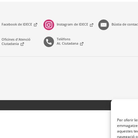
Facebook de IDECE
Instagram de IDECE
Bústia de conta
Telèfons
Oficines d'Atenció
At. Ciutadana
Ciutadania
Per oferir l
emmagatzema
aquestes te
navegació o 