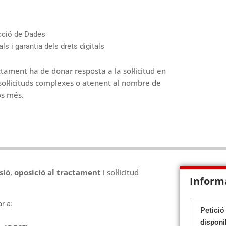
cció de Dades
 i garantia dels drets digitals
ctament ha de donar resposta a la sol·licitud en
sol·licituds complexes o atenent al nombre de
os més.
sió
,
oposició al tractament
i sol·licitud
Inform
r a:
Petició
disponi