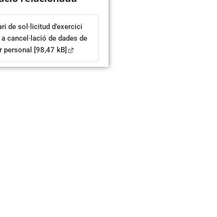
i de sol·licitud d’exercici
t a cancel·lació de dades de
r personal
[98,47 kB]