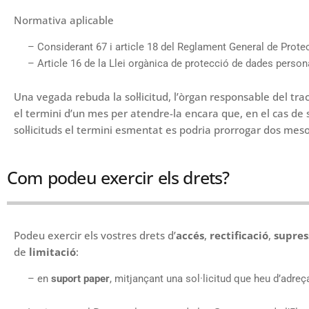
Normativa aplicable
– Considerant 67 i article 18 del Reglament General de Prote
– Article 16 de la Llei orgànica de protecció de dades personals
Una vegada rebuda la sol·licitud, l’òrgan responsable del tra
el termini d’un mes per atendre-la encara que, en el cas de 
sol·licituds el termini esmentat es podria prorrogar dos mes
Com podeu exercir els drets?
Podeu exercir els vostres drets d’
accés
,
rectificació
,
supres
de
limitació
:
– en
suport paper
, mitjançant una sol·licitud que heu d’adreça