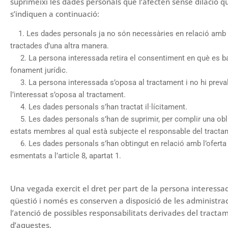
suprimeixi les dades personals que l’afecten sense dilació q
s’indiquen a continuació:
1. Les dades personals ja no són necessàries en relació amb les
tractades d’una altra manera.
2. La persona interessada retira el consentiment en què es bas
fonament jurídic.
3. La persona interessada s’oposa al tractament i no hi preval
l’interessat s’oposa al tractament.
4. Les dades personals s’han tractat il·lícitament.
5. Les dades personals s’han de suprimir, per complir una oblig
estats membres al qual està subjecte el responsable del tracta
6. Les dades personals s’han obtingut en relació amb l’oferta d
esmentats a l’article 8, apartat 1.
Una vegada exercit el dret per part de la persona interessa
qüestió i només es conserven a disposició de les administraci
l’atenció de possibles responsabilitats derivades del tracta
d’aquestes.