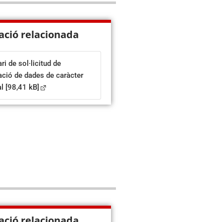
ació relacionada
ri de sol·licitud de
cació de dades de caràcter
al
[98,41 kB]
ació relacionada