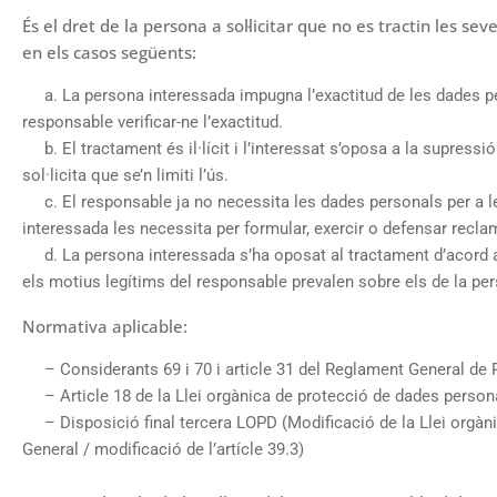
És el dret de la persona a sol·licitar que no es tractin les s
en els casos següents:
a. La persona interessada impugna l’exactitud de les dades pe
responsable verificar-ne l’exactitud.
b. El tractament és il·lícit i l’interessat s’oposa a la supressió
sol·licita que se’n limiti l’ús.
c. El responsable ja no necessita les dades personals per a les
interessada les necessita per formular, exercir o defensar recl
d. La persona interessada s’ha oposat al tractament d’acord amb
els motius legítims del responsable prevalen sobre els de la pe
Normativa aplicable:
– Considerants 69 i 70 i article 31 del Reglament General de 
– Article 18 de la Llei orgànica de protecció de dades personals
– Disposició final tercera LOPD (Modificació de la Llei orgànic
General / modificació de l’artícle 39.3)