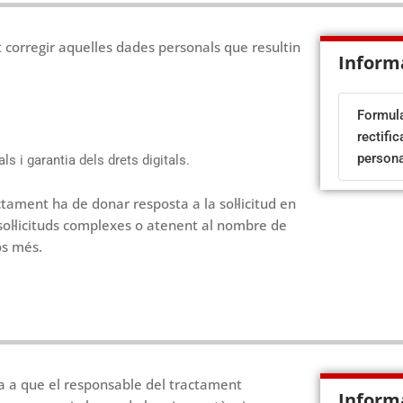
t corregir aquelles dades personals que resultin
Inform
Formula
rectifi
person
 i garantia dels drets digitals.
ctament ha de donar resposta a la sol·licitud en
sol·licituds complexes o atenent al nombre de
os més.
da a que el responsable del tractament
Inform