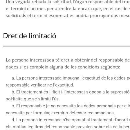
Una vegada rebuda la sol·licitud, l’òrgan responsable del tra
el termini d’un mes per atendre-la encara que, en el cas de 
sol·licituds el termini esmentat es podria prorrogar dos mes
Dret de limitació
La persona interessada té dret a obtenir del responsable del
dades si es compleix alguna de les condicions següents:
a. La persona interessada impugna l’exactitud de les dades pe
responsable verificar-ne l’exactitud.
b. El tractament és il·lícit i l’interessat s’oposa a la supressió
sol·licita que se’n limiti l’ús.
c. El responsable ja no necessita les dades personals per a les 
necessita per formular, exercir o defensar reclamacions.
d. La persona interessada s’ha oposat al tractament d’acord amb
els motius legítims del responsable prevalen sobre els de la pe