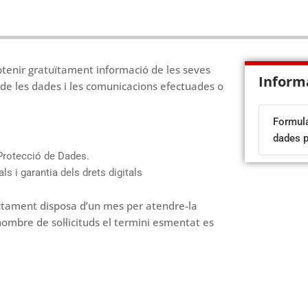
 obtenir gratuïtament informació de les seves
Inform
de les dades i les comunicacions efectuades o
Formula
dades 
Protecció de Dades.
 i garantia dels drets digitals
ractament disposa d’un mes per atendre-la
nombre de sol·licituds el termini esmentat es