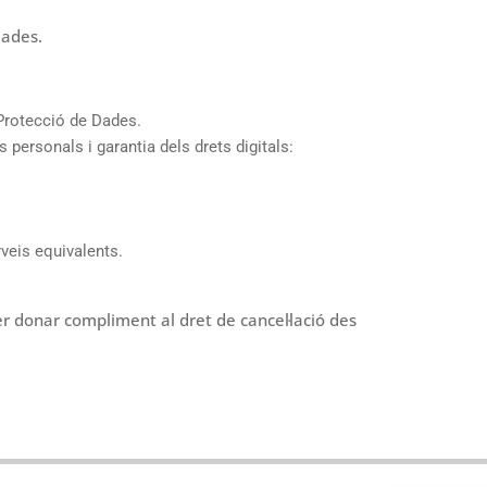
dades.
Protecció de Dades.
 personals i garantia dels drets digitals:
veis equivalents.
 donar compliment al dret de cancel·lació des