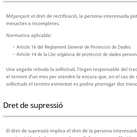
Mitjançant el dret de rectificació, la persona interessada po
inexactes o incompletes.
Normativa aplicable:
– Article 16 del Reglament General de Protecció de Dades.
– Article 14 de la Llei orgànica de protecció de dades personals
Una vegada rebuda la sol·licitud, l’òrgan responsable del tra
el termini d’un mes per atendre-la encara que, en el cas de 
sol·licituds el termini esmentat es podria prorrogar dos mes
Dret de supressió
El dret de supressió implica el dret de la persona interessa