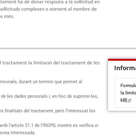
ctament ha de donar resposta a la sol·licitud en
sol·licituds complexes o atenent al nombre de
os més.
 tractament la limitació del tractament de les
Inform
rsonals, durant un termini que permet al
Formular
la limi
 de les dades personals i, en lloc de suprimir-les,
kB]
finalitats del tractament, però l’interessat les
 l’article 21.1 de l?RGPD, mentre es verifica si
rsona interessada.