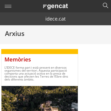
idece.cat
Arxius
Memòries
L’IDECE forma part i està present en diversos
organismes del territori. Aquesta participació
comporta una actuació activa en la presa de
decisions que afecten les Terres de l’Ebre dins
dels diferents àmbits.