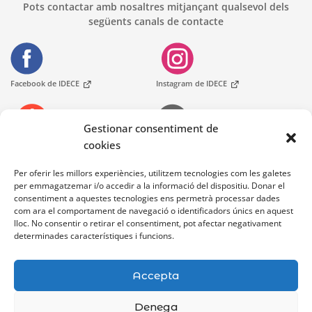
Pots contactar amb nosaltres mitjançant qualsevol dels
següents canals de contacte
Facebook de IDECE
Instagram de IDECE
Gestionar consentiment de
cookies
Telèfons
Oficines d'Atenció Ciutadania
At. Ciutadana
Per oferir les millors experiències, utilitzem tecnologies com les galetes
per emmagatzemar i/o accedir a la informació del dispositiu. Donar el
consentiment a aquestes tecnologies ens permetrà processar dades
Bústia de contacte
com ara el comportament de navegació o identificadors únics en aquest
lloc. No consentir o retirar el consentiment, pot afectar negativament
determinades característiques i funcions.
Accepta
Denega